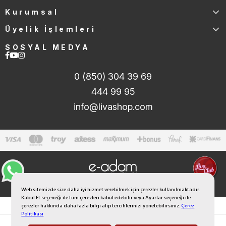
Kurumsal
Üyelik İşlemleri
SOSYAL MEDYA
0 (850) 304 39 69
444 99 95
info@livashop.com
Web sitemizde size daha iyi hizmet verebilmek için çerezler kullanılmaktadır.
Kabul Et seçeneği ile tüm çerezleri kabul edebilir veya Ayarlar seçeneği ile
çerezler hakkında daha fazla bilgi alıp tercihlerinizi yönetebilirsiniz.
Çerez
Politikası