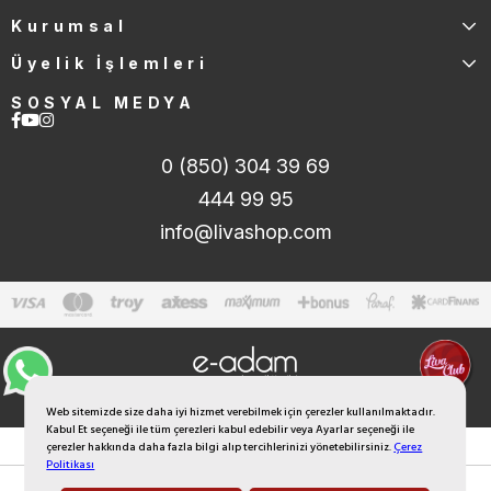
Kurumsal
Üyelik İşlemleri
SOSYAL MEDYA
0 (850) 304 39 69
444 99 95
info@livashop.com
Web sitemizde size daha iyi hizmet verebilmek için çerezler kullanılmaktadır.
Kabul Et seçeneği ile tüm çerezleri kabul edebilir veya Ayarlar seçeneği ile
çerezler hakkında daha fazla bilgi alıp tercihlerinizi yönetebilirsiniz.
Çerez
Politikası