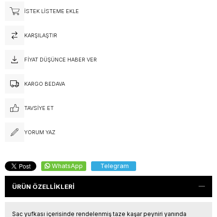
İSTEK LISTEME EKLE
KARŞILAŞTIR
FIYAT DÜŞÜNCE HABER VER
KARGO BEDAVA
TAVSIYE ET
YORUM YAZ
WhatsApp
Telegram
ÜRÜN ÖZELLIKLERI
Sac yufkası içerisinde rendelenmiş taze kaşar peyniri yanında