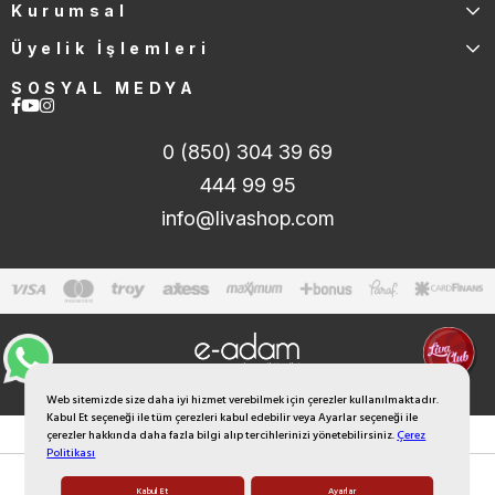
Kurumsal
Üyelik İşlemleri
SOSYAL MEDYA
0 (850) 304 39 69
444 99 95
info@livashop.com
Web sitemizde size daha iyi hizmet verebilmek için çerezler kullanılmaktadır.
Kabul Et seçeneği ile tüm çerezleri kabul edebilir veya Ayarlar seçeneği ile
çerezler hakkında daha fazla bilgi alıp tercihlerinizi yönetebilirsiniz.
Çerez
Politikası
Kabul Et
Ayarlar