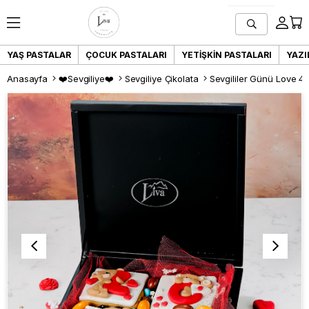
YAŞ PASTALAR
ÇOCUK PASTALARI
YETIŞKIN PASTALARI
YAZI
Anasayfa
❤️Sevgiliye❤️
Sevgiliye Çikolata
Sevgililer Günü Love 4'