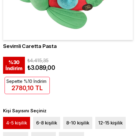
Sevimli Caretta Pasta
₺4.415,35
%
30
₺3.089,00
İndirim
Sepette %10 İndirim
2780,10 TL
Kişi Sayısını Seçiniz
4-5 kişilik
6-8 kişilik
8-10 kişilik
12-15 kişilik