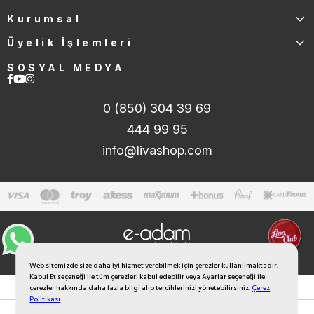
Kurumsal
Üyelik İşlemleri
SOSYAL MEDYA
0 (850) 304 39 69
444 99 95
info@livashop.com
Web sitemizde size daha iyi hizmet verebilmek için çerezler kullanılmaktadır.
Kabul Et seçeneği ile tüm çerezleri kabul edebilir veya Ayarlar seçeneği ile
çerezler hakkında daha fazla bilgi alıp tercihlerinizi yönetebilirsiniz.
Çerez
Politikası