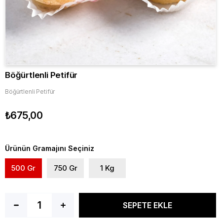
Böğürtlenli Petifür
Böğürtlenli Petifür
₺675,00
Ürünün Gramajını Seçiniz
500 Gr
750 Gr
1 Kg