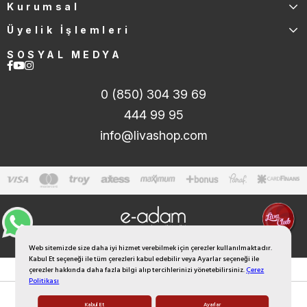
Kurumsal
Üyelik İşlemleri
SOSYAL MEDYA
0 (850) 304 39 69
444 99 95
info@livashop.com
Web sitemizde size daha iyi hizmet verebilmek için çerezler kullanılmaktadır.
Kabul Et seçeneği ile tüm çerezleri kabul edebilir veya Ayarlar seçeneği ile
çerezler hakkında daha fazla bilgi alıp tercihlerinizi yönetebilirsiniz.
Çerez
Politikası
Kabul Et
Ayarlar