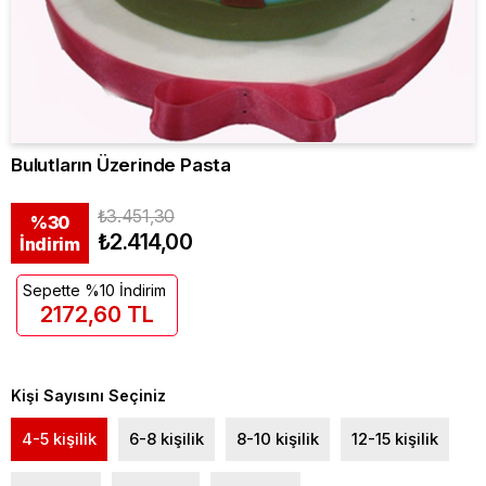
Bulutların Üzerinde Pasta
₺3.451,30
%
30
₺2.414,00
İndirim
Sepette %10 İndirim
2172,60 TL
Kişi Sayısını Seçiniz
4-5 kişilik
6-8 kişilik
8-10 kişilik
12-15 kişilik