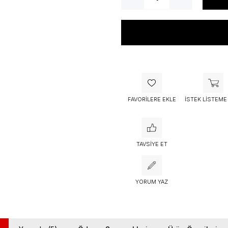
Bu ürünü bugün
53 kişi
sepetine 
FAVORILERE EKLE
İSTEK LISTEME
TAVSIYE ET
YORUM YAZ