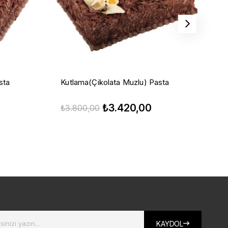
sta
Kutlama(Çikolata Muzlu) Pasta
K
₺3.420,00
₺3.800,00
₺
KAYDOL