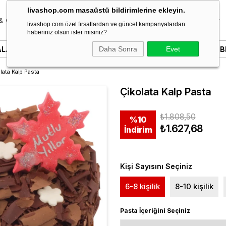
livashop.com masaüstü bildirimlerine ekleyin.
& Özel Gün
Donut & Berliner
Çikolata
Tatlı & Kurabiye
livashop.com özel fırsatlardan ve güncel kampanyalardan
haberiniz olsun ister misiniz?
ALARI
YAZILI PASTALAR
Daha Sonra
SÖZ & NIŞAN PASTALARI
Evet
B
lata Kalp Pasta
Çikolata Kalp Pasta
₺1.808,50
%
10
₺1.627,68
İndirim
Kişi Sayısını Seçiniz
6-8 kişilik
8-10 kişilik
Pasta İçeriğini Seçiniz