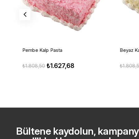
Pembe Kalp Pasta
Beyaz Ka
₺1.627,68
₺1.808,50
₺1.808,
Bültene kaydolun, kampany