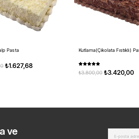
lp Pasta
Kutlama(Çikolata Fıstıklı) Pa
₺1.627,68
50
₺3.420,00
₺3.800,00
a ve