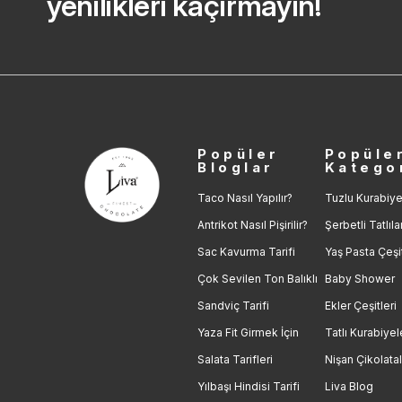
yenilikleri kaçırmayın!
Popüler
Popüle
Bloglar
Katego
Taco Nasıl Yapılır?
Tuzlu Kurabiye
Antrikot Nasıl Pişirilir?
Şerbetli Tatlıla
Sac Kavurma Tarifi
Yaş Pasta Çeşit
Çok Sevilen Ton Balıklı
Baby Shower
Sandviç Tarifi
Ekler Çeşitleri
Yaza Fit Girmek İçin
Tatlı Kurabiyel
Salata Tarifleri
Nişan Çikolatal
Yılbaşı Hindisi Tarifi
Liva Blog