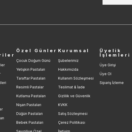
r
Özel Günler
Kurumsal
Üyelik
riler
İşlemleri
Çocuk Doğum Günü
Şubelerimiz
ler
Üye Girişi
Yetişkin Pastaları
Hakkımızda
r
Üye Ol
Taraftar Pastaları
Kullanım Sözleşmesi
leri
Sipariş İzleme
Resimli Pastalar
Teslimat & İade
Kutlama Pastaları
Gizlilik ve Güvenlik
Nişan Pastaları
KVKK
er
Düğün Pastaları
Satış Sözleşmesi
arı
Bebek Pastaları
Çerez Politikası
Sevgiliye Özel
İletişim