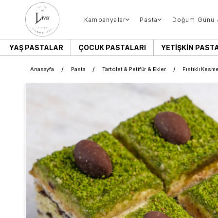
Kampanyalar
Pasta
Doğum Günü 
YAŞ PASTALAR
ÇOCUK PASTALARI
YETIŞKIN PAST
Anasayfa
Pasta
Tartolet & Petifür & Ekler
Fıstıklı Kesme