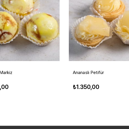
Markiz
Ananaslı Petifür
,00
₺1.350,00