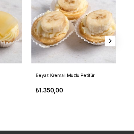
Beyaz Kremalı Muzlu Petifür
Bö
₺1.350,00
₺