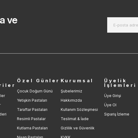
a ve
r
Özel Günler
Kurumsal
Üyelik
riler
İşlemleri
Çocuk Doğum Günü
Şubelerimiz
ler
Üye Girişi
Yetişkin Pastaları
Hakkımızda
r
Üye Ol
Taraftar Pastaları
Kullanım Sözleşmesi
leri
Sipariş İzleme
Resimli Pastalar
Teslimat & İade
Kutlama Pastaları
Gizlilik ve Güvenlik
Nişan Pastaları
KVKK