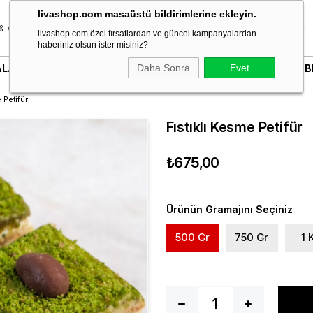
livashop.com masaüstü bildirimlerine ekleyin.
& Özel Gün
Donut & Berliner
Çikolata
Tatlı & Kurabiye
livashop.com özel fırsatlardan ve güncel kampanyalardan
haberiniz olsun ister misiniz?
ALARI
YAZILI PASTALAR
Daha Sonra
SÖZ & NIŞAN PASTALARI
Evet
B
 Petifür
Fıstıklı Kesme Petifür
₺675,00
Ürünün Gramajını Seçiniz
500 Gr
750 Gr
1 