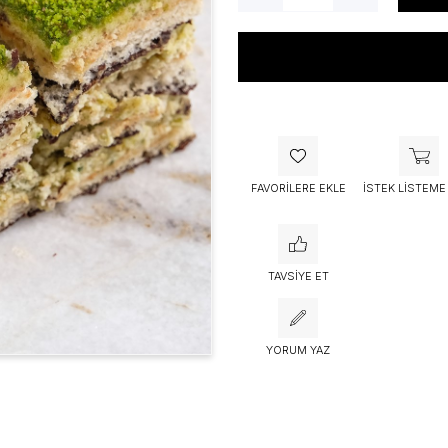
Bu ürünü bugün
53 kişi
sepetine 
FAVORILERE EKLE
İSTEK LISTEME
TAVSIYE ET
YORUM YAZ