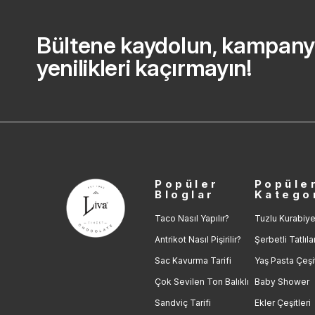
Bültene kaydolun, kampany
yenilikleri kaçırmayın!
Popüler
Popüle
Bloglar
Katego
Taco Nasıl Yapılır?
Tuzlu Kurabiye
Antrikot Nasıl Pişirilir?
Şerbetli Tatlıla
Sac Kavurma Tarifi
Yaş Pasta Çeşit
Çok Sevilen Ton Balıklı
Baby Shower
Sandviç Tarifi
Ekler Çeşitleri