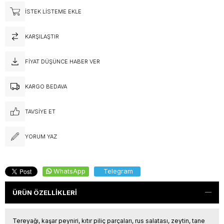
İSTEK LISTEME EKLE
KARŞILAŞTIR
FIYAT DÜŞÜNCE HABER VER
KARGO BEDAVA
TAVSIYE ET
YORUM YAZ
WhatsApp
Telegram
ÜRÜN ÖZELLIKLERI
Tereyağı, kaşar peyniri, kıtır piliç parçaları, rus salatası, zeytin, tane