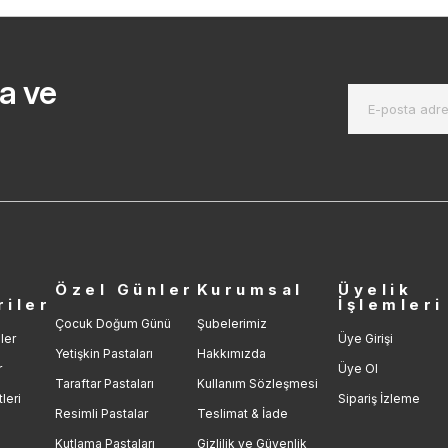
a ve
r
Özel Günler
Kurumsal
Üyelik
riler
İşlemleri
Çocuk Doğum Günü
Şubelerimiz
ler
Üye Girişi
Yetişkin Pastaları
Hakkımızda
r
Üye Ol
Taraftar Pastaları
Kullanım Sözleşmesi
leri
Sipariş İzleme
Resimli Pastalar
Teslimat & İade
Kutlama Pastaları
Gizlilik ve Güvenlik