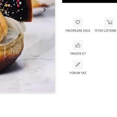
Bu ürünü bugün
53 kişi
sepetine 
FAVORILERE EKLE
İSTEK LISTEME
TAVSIYE ET
YORUM YAZ