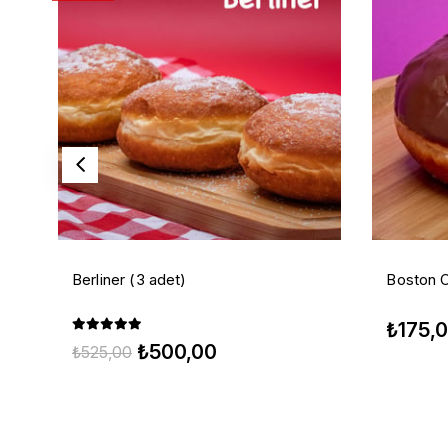
Berliner (3 adet)
Boston 
₺175,
₺500,00
₺525,00