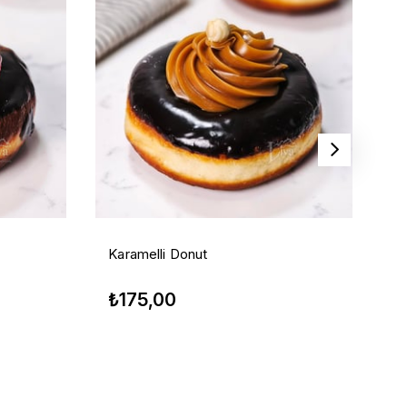
Karamelli Donut
Be
₺175,00
₺