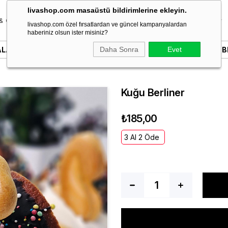
livashop.com masaüstü bildirimlerine ekleyin.
& Özel Gün
Donut & Berliner
Çikolata
Tatlı & Kurabiye
livashop.com özel fırsatlardan ve güncel kampanyalardan
haberiniz olsun ister misiniz?
ALARI
YAZILI PASTALAR
Daha Sonra
SÖZ & NIŞAN PASTALARI
Evet
B
Kuğu Berliner
₺185,00
3 Al 2 Öde