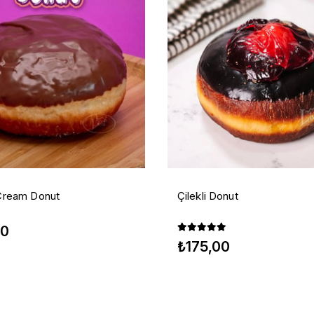
Cream Donut
Çilekli Donut
00
₺175,00