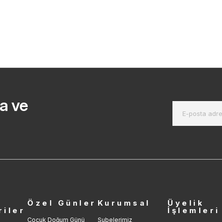
a ve
r
Özel Günler
Kurumsal
Üyelik
riler
İşlemleri
Çocuk Doğum Günü
Şubelerimiz