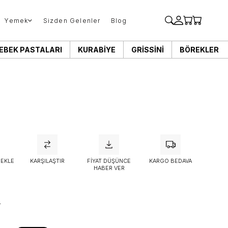
Yemek
Sizden Gelenler
Blog
EBEK PASTALARI
KURABIYE
GRISSINI
BÖREKLER
 EKLE
KARŞILAŞTIR
FIYAT DÜŞÜNCE
KARGO BEDAVA
HABER VER
T