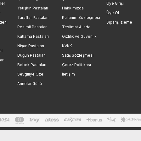
ler
Üye Girişi
Yetişkin Pastaları
Hakkımızda
r
Üye Ol
Taraftar Pastaları
Kullanım Sözleşmesi
leri
Sipariş İzleme
Resimli Pastalar
Teslimat & İade
Kutlama Pastaları
Gizlilik ve Güvenlik
Nişan Pastaları
KVKK
er
Düğün Pastaları
Satış Sözleşmesi
arı
Bebek Pastaları
Çerez Politikası
Sevgiliye Özel
İletişim
Anneler Günü