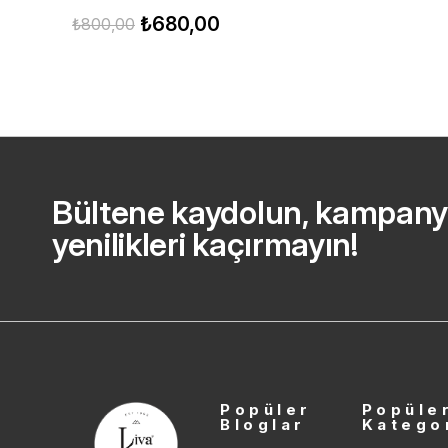
₺680,00
₺800,00
Bültene kaydolun, kampany
yenilikleri kaçırmayın!
Popüler
Popüle
Bloglar
Katego