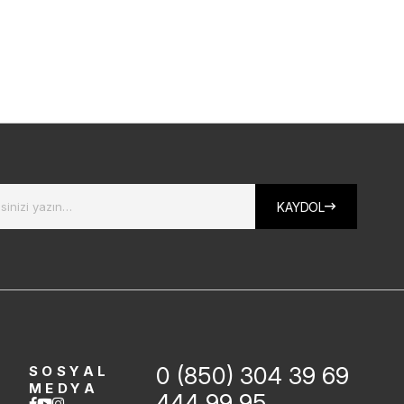
KAYDOL
0 (850) 304 39 69
SOSYAL
MEDYA
444 99 95