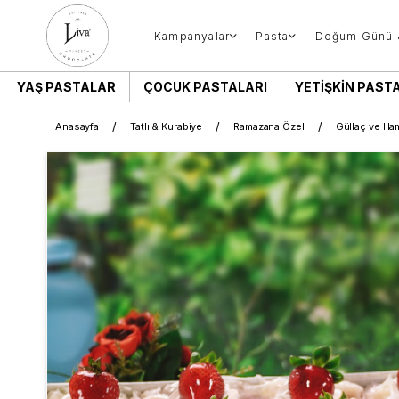
Kampanyalar
Pasta
Doğum Günü 
YAŞ PASTALAR
ÇOCUK PASTALARI
YETIŞKIN PAST
Anasayfa
Tatlı & Kurabiye
Ramazana Özel
Güllaç ve Hamu