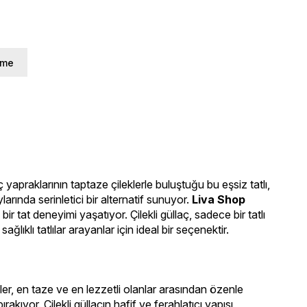
rme
 yapraklarının taptaze çileklerle buluştuğu bu eşsiz tatlı, 
ında serinletici bir alternatif sunuyor. 
Liva Shop 
ir tat deneyimi yaşatıyor. Çilekli güllaç, sadece bir tatlı 
ağlıklı tatlılar arayanlar için ideal bir seçenektir.
ekler, en taze ve en lezzetli olanlar arasından özenle 
kıyor. Çilekli güllaçın hafif ve ferahlatıcı yapısı, 