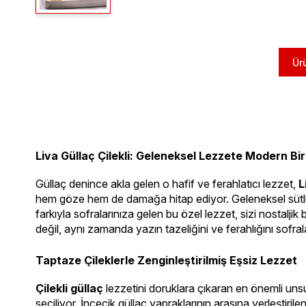
Ür
Liva Güllaç Çilekli: Geleneksel Lezzete Modern Bi
Güllaç denince akla gelen o hafif ve ferahlatıcı lezzet, 
L
hem göze hem de damağa hitap ediyor. Geleneksel sütlü tat
farkıyla sofralarınıza gelen bu özel lezzet, sizi nostaljik 
değil, aynı zamanda yazın tazeliğini ve ferahlığını sofraları
Taptaze Çileklerle Zenginleştirilmiş Eşsiz Lezzet
Çilekli güllaç
 lezzetini doruklara çıkaran en önemli unsur,
seçiliyor. İncecik güllaç yapraklarının arasına yerleştirile