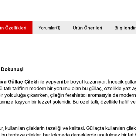
ün Özellikleri
Yorumlar
(1)
Ürün Önerileri
Bilgilendi
r Dokunuş!
iva Güllaç Çilekli
 ile yepyeni bir boyut kazanıyor. İncecik güllaç
lı tarifinin modern bir yorumu olan bu güllaç, özellikle yaz aylar
bir yolculuğa çıkarırken, çileğin ferahlatıcı aromasıyla da modern b
nıza taşıyan bir lezzet şölenidir. Bu özel tatlı, özellikle hafif ve s
 kullanılan çileklerin tazeliği ve kalitesi. Güllaçta kullanılan çil
n bu taptaze çilekler, her lokmada damaklarda unutulmaz bir tat bıra