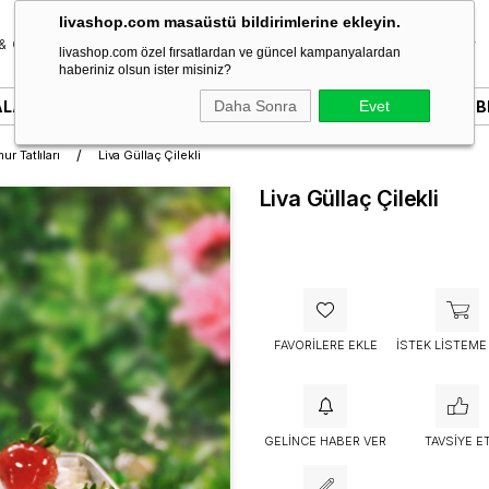
livashop.com masaüstü bildirimlerine ekleyin.
& Özel Gün
Donut & Berliner
Çikolata
Tatlı & Kurabiye
livashop.com özel fırsatlardan ve güncel kampanyalardan
haberiniz olsun ister misiniz?
ALARI
YAZILI PASTALAR
Daha Sonra
SÖZ & NIŞAN PASTALARI
Evet
B
r Tatlıları
Liva Güllaç Çilekli
Liva Güllaç Çilekli
FAVORILERE EKLE
İSTEK LISTEME
GELINCE HABER VER
TAVSIYE E