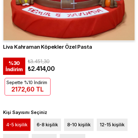
Liva Kahraman Köpekler Özel Pasta
₺3.451,30
%
30
₺2.414,00
İndirim
Sepette %10 İndirim
2172,60 TL
Kişi Sayısını Seçiniz
4-5 kişilik
6-8 kişilik
8-10 kişilik
12-15 kişilik