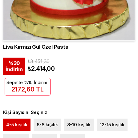
Liva Kırmızı Gül Özel Pasta
₺3.451,30
%
30
₺2.414,00
İndirim
Sepette %10 İndirim
2172,60 TL
Kişi Sayısını Seçiniz
4-5 kişilik
6-8 kişilik
8-10 kişilik
12-15 kişilik