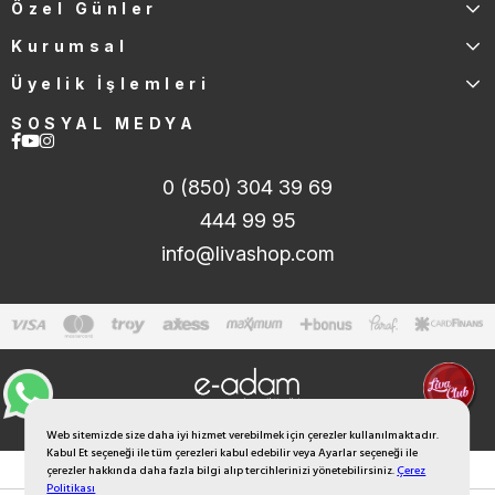
Özel Günler
Kurumsal
Üyelik İşlemleri
SOSYAL MEDYA
0 (850) 304 39 69
444 99 95
info@livashop.com
Web sitemizde size daha iyi hizmet verebilmek için çerezler kullanılmaktadır.
Kabul Et seçeneği ile tüm çerezleri kabul edebilir veya Ayarlar seçeneği ile
çerezler hakkında daha fazla bilgi alıp tercihlerinizi yönetebilirsiniz.
Çerez
Politikası