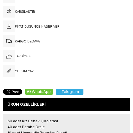
KARŞILAŞTIR
FIYAT DÜŞÜNCE HABER VER
KARGO BEDAVA
TAVSIYE ET
YORUM YAZ
WhatsApp
Telegram
ÜRÜN ÖZELLIKLERI
60 adet Kız Bebek Çikolatası
40 adet Pembe Draje
10 adet Hoşgeldin Bebeğim Etiketi