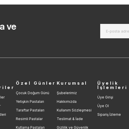
a ve
r
Özel Günler
Kurumsal
Üyelik
riler
İşlemleri
Çocuk Doğum Günü
Şubelerimiz
ler
Üye Girişi
Yetişkin Pastaları
Hakkımızda
r
Üye Ol
Taraftar Pastaları
Kullanım Sözleşmesi
leri
Sipariş İzleme
Resimli Pastalar
Teslimat & İade
Kutlama Pastaları
Gizlilik ve Güvenlik