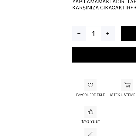
YAPILAMAMAKTADIR. TAR
KARŞINIZA ÇIKACAKTIR*
Bu ürünü bugün
53 kişi
sepetine 
FAVORILERE EKLE
İSTEK LISTEME
TAVSIYE ET