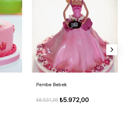
Pembe Bebek
M
₺5.972,00
₺8.531,26
₺