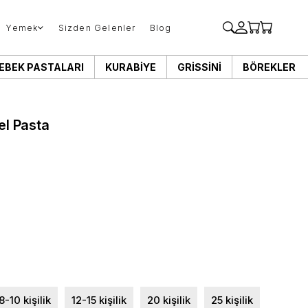
Yemek
Sizden Gelenler
Blog
EBEK PASTALARI
KURABIYE
GRISSINI
BÖREKLER
el Pasta
8-10 kişilik
12-15 kişilik
20 kişilik
25 kişilik