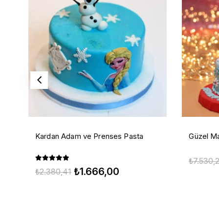
Kardan Adam ve Prenses Pasta
Güzel Ma
₺7.530,
₺1.666,00
₺2.380,41