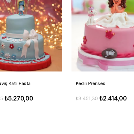
viş Katlı Pasta
Kedili Prenses
₺5.270,00
₺2.414,00
25
₺3.451,30