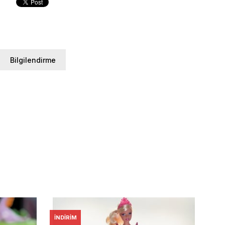
Bilgilendirme
İNDIRIM
İNDI