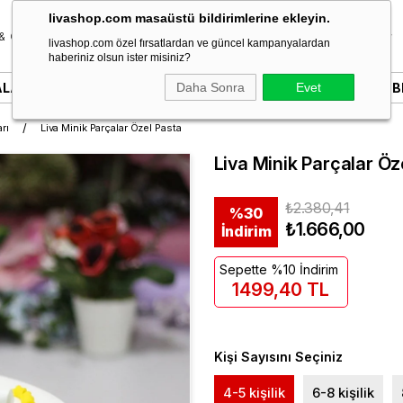
livashop.com masaüstü bildirimlerine ekleyin.
& Özel Gün
Donut & Berliner
Çikolata
Tatlı & Kurabiye
livashop.com özel fırsatlardan ve güncel kampanyalardan
haberiniz olsun ister misiniz?
ALARI
YAZILI PASTALAR
Daha Sonra
SÖZ & NIŞAN PASTALARI
Evet
B
rı
Liva Minik Parçalar Özel Pasta
Liva Minik Parçalar Öz
₺2.380,41
%
30
₺1.666,00
İndirim
Sepette %10 İndirim
1499,40 TL
Kişi Sayısını Seçiniz
4-5 kişilik
6-8 kişilik