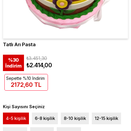
Tatlı Arı Pasta
₺3.451,30
%
30
₺2.414,00
İndirim
Sepette %10 İndirim
2172,60 TL
Kişi Sayısını Seçiniz
4-5 kişilik
6-8 kişilik
8-10 kişilik
12-15 kişilik