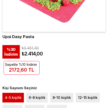
Upsi Dasy Pasta
₺3.451,30
%
30
₺2.414,00
İndirim
Sepette %10 İndirim
2172,60 TL
Kişi Sayısını Seçiniz
4-5 kişilik
6-8 kişilik
8-10 kişilik
12-15 kişilik