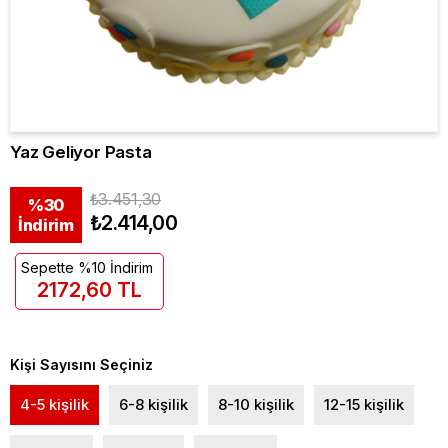
Yaz Geliyor Pasta
₺3.451,30
%
30
₺2.414,00
İndirim
Sepette %10 İndirim
2172,60 TL
Kişi Sayısını Seçiniz
4-5 kişilik
6-8 kişilik
8-10 kişilik
12-15 kişilik