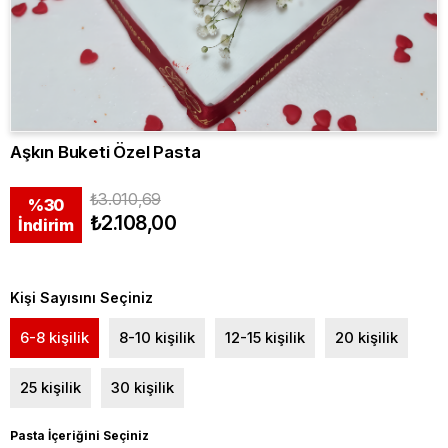
Aşkın Buketi Özel Pasta
₺3.010,69
%
30
₺2.108,00
İndirim
Kişi Sayısını Seçiniz
6-8 kişilik
8-10 kişilik
12-15 kişilik
20 kişilik
25 kişilik
30 kişilik
Pasta İçeriğini Seçiniz