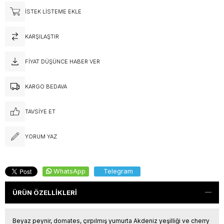
İSTEK LISTEME EKLE
KARŞILAŞTIR
FIYAT DÜŞÜNCE HABER VER
KARGO BEDAVA
TAVSIYE ET
YORUM YAZ
WhatsApp
Telegram
ÜRÜN ÖZELLIKLERI
Beyaz peynir, domates, çırpılmış yumurta Akdeniz yeşilliği ve cherry