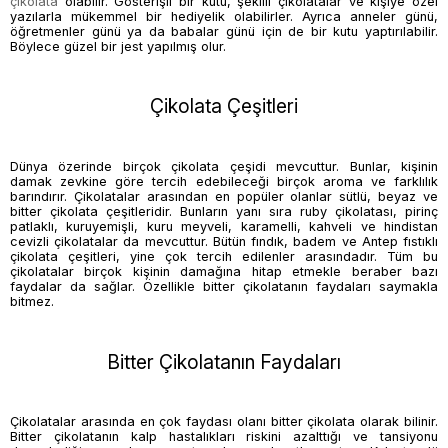
çikolata
olabilir. Gösterişli bir kutu,
şekilli çikolatalar
ve kişiye özel
yazılarla mükemmel bir hediyelik olabilirler. Ayrıca anneler günü,
öğretmenler günü ya da babalar günü için de bir kutu yaptırılabilir.
Böylece güzel bir jest yapılmış olur.
Çikolata Çeşitleri
Dünya özerinde birçok
çikolata
çeşidi mevcuttur. Bunlar, kişinin
damak zevkine göre tercih edebileceği birçok aroma ve farklılık
barındırır. Çikolatalar arasından en popüler olanlar sütlü, beyaz ve
bitter
çikolata
çeşitleridir. Bunların yanı sıra ruby çikolatası, pirinç
patlaklı, kuruyemişli, kuru meyveli, karamelli, kahveli ve hindistan
cevizli çikolatalar da mevcuttur. Bütün fındık, badem ve
Antep fıstıklı
çikolata
çeşitleri, yine çok tercih edilenler arasındadır. Tüm bu
çikolatalar birçok kişinin damağına hitap etmekle beraber bazı
faydalar da sağlar. Özellikle bitter çikolatanın faydaları saymakla
bitmez.
Bitter Çikolatanın Faydaları
Çikolatalar arasında en çok faydası olanı
bitter çikolata
olarak bilinir.
Bitter çikolatanın kalp hastalıkları riskini azalttığı ve tansiyonu