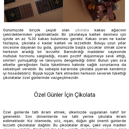
Günümüzde birçok çeşidi olan
çikolata
kakao ağacının
çekirdeklerinden yapılmaktadır. Bir çikolataya kaliteli denmesi için
içinde en az %30 kakao bulunması gerekir. Kakao oranı ne kadar
fazlaysa,
çikolata
o kadar kaliteli ve lezzetlidir. Buluşu uzun yıllar
öncesine dayanan bu gıda, günümüzde başta çocuklar olmak üzere
herkesin aradığı bir lezzettir. Barındırdığı maddeler sayesinde
mutluluk hormonu salgıladığı, insanı pozitif düşünmeye sevk ettiği,
sinirleri yumuşattığı ve tansiyonu dengelediği bilinir. Bunun yanı sıra
elbette gereğinden fazla tüketilmesi halinde sağlık sorunlarına da
sebebiyet verebilir. Bu sebeple kararında
çikolata
yiyerek kendimizi
iyi hissedebiliriz. Büyük küçük fark etmeden herkesin severek tükettiği
çikolatalar
özel günlerinde vazgeçilmezidir.
Özel Günler İçin Çikolata
Özel günlerde tatlı ikram etmek, ülkemizde uygulanan nahif bir
gelenektir. Son dönemlerde ise tatlı yerine
çikolata
ikram
edilmektedir. Kız istemede, söz, nişan, düğün gibi önemli günlerde
lezzetli
çikolatalar
dağıtılır. Bu çikolatalar draje, çakıl veya madlen