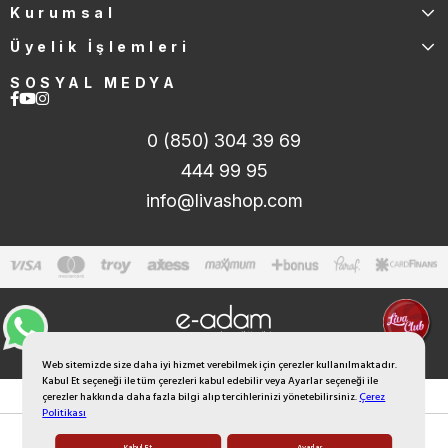
Kurumsal
Üyelik İşlemleri
SOSYAL MEDYA
0 (850) 304 39 69
444 99 95
info@livashop.com
Web sitemizde size daha iyi hizmet verebilmek için çerezler kullanılmaktadır.
Kabul Et seçeneği ile tüm çerezleri kabul edebilir veya Ayarlar seçeneği ile
çerezler hakkında daha fazla bilgi alıp tercihlerinizi yönetebilirsiniz.
Çerez
Politikası
Kabul Et
Ayarlar