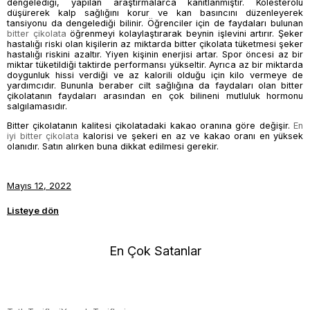
dengelediği, yapılan araştırmalarca kanıtlanmıştır. Kolesterolü
düşürerek kalp sağlığını korur ve kan basıncını düzenleyerek
tansiyonu da dengelediği bilinir. Öğrenciler için de faydaları bulunan
bitter çikolata
öğrenmeyi kolaylaştırarak beynin işlevini artırır. Şeker
hastalığı riski olan kişilerin az miktarda
bitter çikolata
tüketmesi şeker
hastalığı riskini azaltır. Yiyen kişinin enerjisi artar. Spor öncesi az bir
miktar tüketildiği taktirde performansı yükseltir. Ayrıca az bir miktarda
doygunluk hissi verdiği ve az kalorili olduğu için kilo vermeye de
yardımcıdır. Bununla beraber cilt sağlığına da faydaları olan bitter
çikolatanın faydaları arasından en çok bilineni mutluluk hormonu
salgılamasıdır.
Bitter çikolatanın kalitesi çikolatadaki kakao oranına göre değişir.
En
iyi bitter çikolata
kalorisi ve şekeri en az ve kakao oranı en yüksek
olanıdır. Satın alırken buna dikkat edilmesi gerekir.
Mayıs 12, 2022
Listeye dön
En Çok Satanlar