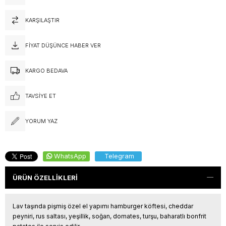
KARŞILAŞTIR
FIYAT DÜŞÜNCE HABER VER
KARGO BEDAVA
TAVSIYE ET
YORUM YAZ
WhatsApp
Telegram
ÜRÜN ÖZELLIKLERI
Lav taşında pişmiş özel el yapımı hamburger köftesi, cheddar
peyniri, rus saltası, yeşillik, soğan, domates, turşu, baharatlı bonfrit