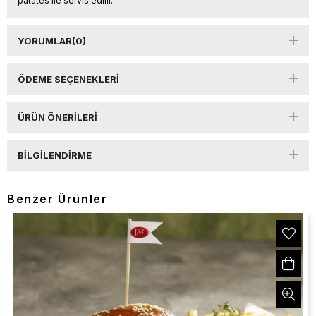
patates ile servis edilir.
YORUMLAR
(0)
ÖDEME SEÇENEKLERI
ÜRÜN ÖNERILERI
BILGILENDIRME
Benzer Ürünler