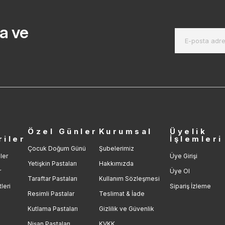
a ve
r
Özel Günler
Kurumsal
Üyelik
riler
İşlemleri
Çocuk Doğum Günü
Şubelerimiz
ler
Üye Girişi
Yetişkin Pastaları
Hakkımızda
r
Üye Ol
Taraftar Pastaları
Kullanım Sözleşmesi
leri
Sipariş İzleme
Resimli Pastalar
Teslimat & İade
Kutlama Pastaları
Gizlilik ve Güvenlik
Nişan Pastaları
KVKK