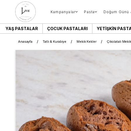
Kampanyalar
Pasta
Doğum Günü 
YAŞ PASTALAR
ÇOCUK PASTALARI
YETIŞKIN PAST
Anasayfa
Tatlı & Kurabiye
Mekik Kekler
Çikolatalı Meki