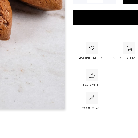
Bu ürünü bugün
53 kişi
sepetine 
FAVORILERE EKLE
İSTEK LISTEME
TAVSIYE ET
YORUM YAZ