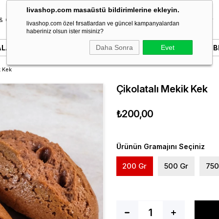
livashop.com masaüstü bildirimlerine ekleyin.
& Özel Gün
Donut & Berliner
Çikolata
Tatlı & Kurabiye
livashop.com özel fırsatlardan ve güncel kampanyalardan
haberiniz olsun ister misiniz?
ALARI
YAZILI PASTALAR
Daha Sonra
SÖZ & NIŞAN PASTALARI
Evet
B
k Kek
Çikolatalı Mekik Kek
₺200,00
Ürünün Gramajını Seçiniz
200 Gr
500 Gr
750