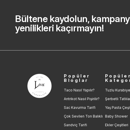
Bültene kaydolun, kampany
yenilikleri kaçırmayın!
Popüler
Popüle
Bloglar
Katego
Taco Nasıl Yapılır?
Tuzlu Kurabiye
Antrikot Nasıl Pişirilir?
Şerbetli Tatlıla
Sac Kavurma Tarifi
Yaş Pasta Çeşit
Çok Sevilen Ton Balıklı
Baby Shower
Sandviç Tarifi
Ekler Çeşitleri