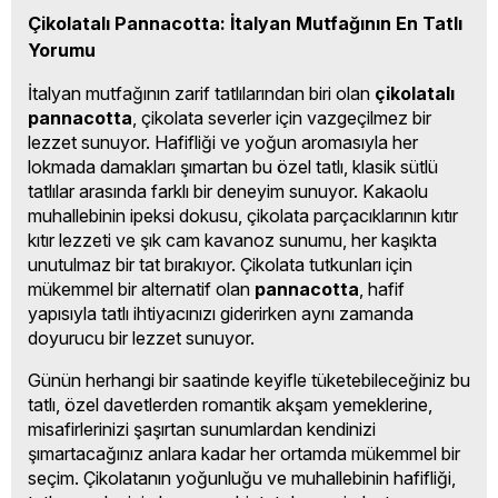
Çikolatalı Pannacotta: İtalyan Mutfağının En Tatlı 
Yorumu
İtalyan mutfağının zarif tatlılarından biri olan 
çikolatalı 
pannacotta
, çikolata severler için vazgeçilmez bir 
lezzet sunuyor. Hafifliği ve yoğun aromasıyla her 
lokmada damakları şımartan bu özel tatlı, klasik sütlü 
tatlılar arasında farklı bir deneyim sunuyor. Kakaolu 
muhallebinin ipeksi dokusu, çikolata parçacıklarının kıtır 
kıtır lezzeti ve şık cam kavanoz sunumu, her kaşıkta 
unutulmaz bir tat bırakıyor. Çikolata tutkunları için 
mükemmel bir alternatif olan 
pannacotta
, hafif 
yapısıyla tatlı ihtiyacınızı giderirken aynı zamanda 
doyurucu bir lezzet sunuyor.
Günün herhangi bir saatinde keyifle tüketebileceğiniz bu 
tatlı, özel davetlerden romantik akşam yemeklerine, 
misafirlerinizi şaşırtan sunumlardan kendinizi 
şımartacağınız anlara kadar her ortamda mükemmel bir 
seçim. Çikolatanın yoğunluğu ve muhallebinin hafifliği, 