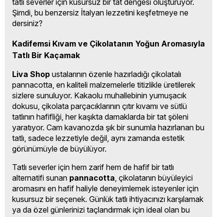
tatlı severler için kusursuz bir tat dengesi oluşturuyor. 
Şimdi, bu benzersiz İtalyan lezzetini keşfetmeye ne 
dersiniz?
Kadifemsi Kıvam ve Çikolatanın Yoğun Aromasıyla 
Tatlı Bir Kaçamak
Liva Shop
 ustalarının özenle hazırladığı çikolatalı 
pannacotta, en kaliteli malzemelerle titizlikle üretilerek 
sizlere sunuluyor. Kakaolu muhallebinin yumuşacık 
dokusu, çikolata parçacıklarının çıtır kıvamı ve sütlü 
tatlının hafifliği, her kaşıkta damaklarda bir tat şöleni 
yaratıyor. Cam kavanozda şık bir sunumla hazırlanan bu 
tatlı, sadece lezzetiyle değil, aynı zamanda estetik 
görünümüyle de büyülüyor.
Tatlı severler için hem zarif hem de hafif bir tatlı 
alternatifi sunan 
pannacotta
, çikolatanın büyüleyici 
aromasını en hafif haliyle deneyimlemek isteyenler için 
kusursuz bir seçenek. Günlük tatlı ihtiyacınızı karşılamak 
ya da özel günlerinizi taçlandırmak için ideal olan bu 