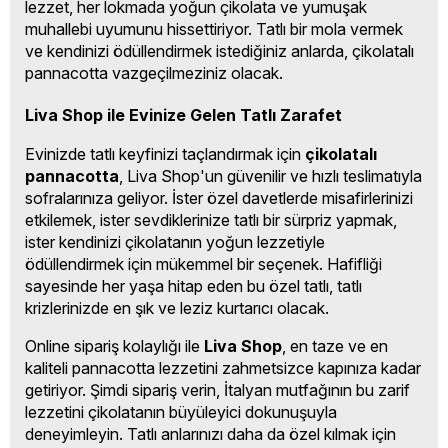
lezzet, her lokmada yoğun çikolata ve yumuşak 
muhallebi uyumunu hissettiriyor. Tatlı bir mola vermek 
ve kendinizi ödüllendirmek istediğiniz anlarda, çikolatalı 
pannacotta vazgeçilmeziniz olacak.
Liva Shop ile Evinize Gelen Tatlı Zarafet
Evinizde tatlı keyfinizi taçlandırmak için 
çikolatalı 
pannacotta
, Liva Shop'un güvenilir ve hızlı teslimatıyla 
sofralarınıza geliyor. İster özel davetlerde misafirlerinizi 
etkilemek, ister sevdiklerinize tatlı bir sürpriz yapmak, 
ister kendinizi çikolatanın yoğun lezzetiyle 
ödüllendirmek için mükemmel bir seçenek. Hafifliği 
sayesinde her yaşa hitap eden bu özel tatlı, tatlı 
krizlerinizde en şık ve leziz kurtarıcı olacak.
Online sipariş kolaylığı ile 
Liva Shop
, en taze ve en 
kaliteli pannacotta lezzetini zahmetsizce kapınıza kadar 
getiriyor. Şimdi sipariş verin, İtalyan mutfağının bu zarif 
lezzetini çikolatanın büyüleyici dokunuşuyla 
deneyimleyin. Tatlı anlarınızı daha da özel kılmak için 