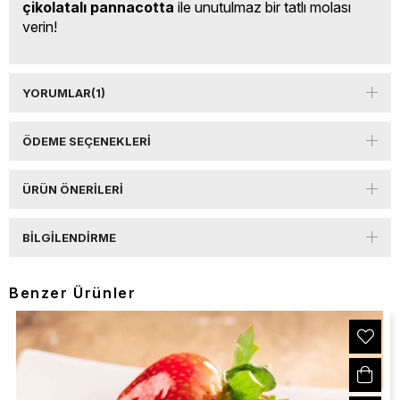
çikolatalı pannacotta
 ile unutulmaz bir tatlı molası 
verin!
YORUMLAR
(1)
ÖDEME SEÇENEKLERI
ÜRÜN ÖNERILERI
BILGILENDIRME
Benzer Ürünler