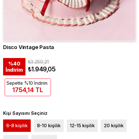
Disco Vintage Pasta
₺3.250,21
%
40
₺1.949,05
İndirim
Sepette %10 İndirim
1754,14 TL
Kişi Sayısını Seçiniz
6-8 kişilik
8-10 kişilik
12-15 kişilik
20 kişilik