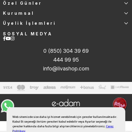
Özel Günler
Kurumsal
Üyelik İşlemleri
SOSYAL MEDYA
0 (850) 304 39 69
444 99 95
info@livashop.com
Web sitemizde size daha iyi hizmet verebilmek için çerezler kullanılmaktadır.
Kabul Et seçeneği ile tüm çerezleri kabul edebilir veya Ayarlar seçeneği ile
çerezler hakkında daha fazla bilgi alıp tercihlerinizi yönetebilirsiniz.
Çerez
Politikası