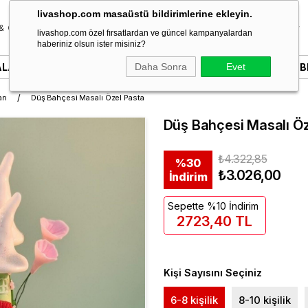
livashop.com masaüstü bildirimlerine ekleyin.
& Özel Gün
Donut & Berliner
Çikolata
Tatlı & Kurabiye
livashop.com özel fırsatlardan ve güncel kampanyalardan
haberiniz olsun ister misiniz?
ALARI
YAZILI PASTALAR
Daha Sonra
SÖZ & NIŞAN PASTALARI
Evet
B
rı
Düş Bahçesi Masalı Özel Pasta
Düş Bahçesi Masalı Öz
₺4.322,85
%
30
₺3.026,00
İndirim
Sepette %10 İndirim
2723,40 TL
Kişi Sayısını Seçiniz
6-8 kişilik
8-10 kişilik