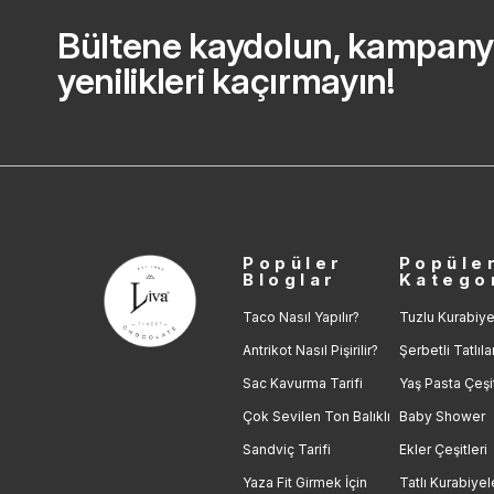
Bültene kaydolun, kampany
yenilikleri kaçırmayın!
Popüler
Popüle
Bloglar
Katego
Taco Nasıl Yapılır?
Tuzlu Kurabiye
Antrikot Nasıl Pişirilir?
Şerbetli Tatlıla
Sac Kavurma Tarifi
Yaş Pasta Çeşit
Çok Sevilen Ton Balıklı
Baby Shower
Sandviç Tarifi
Ekler Çeşitleri
Yaza Fit Girmek İçin
Tatlı Kurabiyel