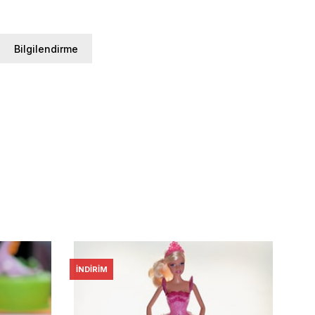
Bilgilendirme
İNDIRIM
İNDI