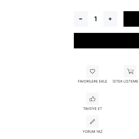
Bu ürünü bugün
53 kişi
sepetine 
FAVORILERE EKLE
İSTEK LISTEME
TAVSIYE ET
YORUM YAZ