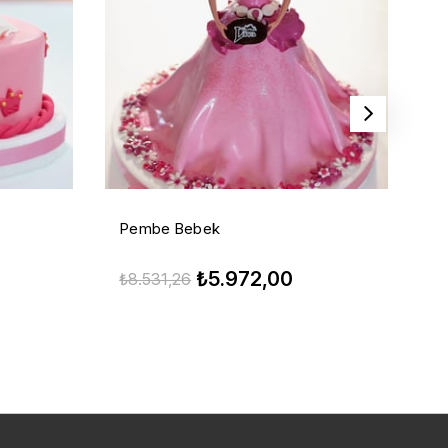
Pembe Bebek
M
₺5.972,00
₺8.531,26
₺