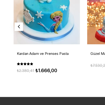
Kardan Adam ve Prenses Pasta
Güzel Ma
₺7.530,
₺1.666,00
₺2.380,41