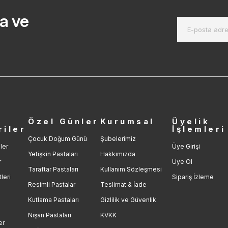
a ve
r
Özel Günler
Kurumsal
Üyelik
riler
İşlemleri
Çocuk Doğum Günü
Şubelerimiz
ler
Üye Girişi
Yetişkin Pastaları
Hakkımızda
r
Üye Ol
Taraftar Pastaları
Kullanım Sözleşmesi
leri
Sipariş İzleme
Resimli Pastalar
Teslimat & İade
Kutlama Pastaları
Gizlilik ve Güvenlik
Nişan Pastaları
KVKK
er