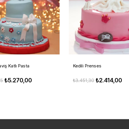
viş Katlı Pasta
Kedili Prenses
₺5.270,00
₺2.414,00
25
₺3.451,30