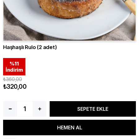
Haşhaşlı Rulo (2 adet)
%
11
İndirim
₺360,00
₺320,00