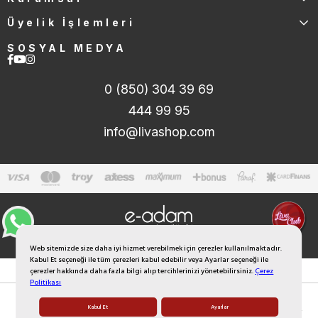
Üyelik İşlemleri
SOSYAL MEDYA
0 (850) 304 39 69
444 99 95
info@livashop.com
Web sitemizde size daha iyi hizmet verebilmek için çerezler kullanılmaktadır.
Kabul Et seçeneği ile tüm çerezleri kabul edebilir veya Ayarlar seçeneği ile
çerezler hakkında daha fazla bilgi alıp tercihlerinizi yönetebilirsiniz.
Çerez
Politikası
Kabul Et
Ayarlar
Anasayfa
Sepetim
Favorilerim
Kategoriler