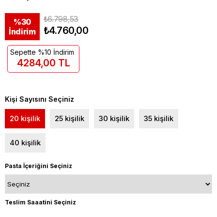
₺6.798,53
%
30
₺4.760,00
İndirim
Sepette %10 İndirim
4284,00 TL
Kişi Sayısını Seçiniz
20 kişilik
25 kişilik
30 kişilik
35 kişilik
40 kişilik
Pasta İçeriğini Seçiniz
Teslim Saaatini Seçiniz