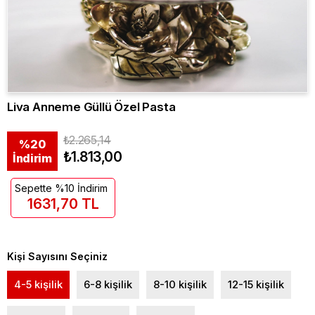
Liva Anneme Güllü Özel Pasta
₺2.265,14
%
20
₺1.813,00
İndirim
Sepette %10 İndirim
1631,70 TL
Kişi Sayısını Seçiniz
4-5 kişilik
6-8 kişilik
8-10 kişilik
12-15 kişilik