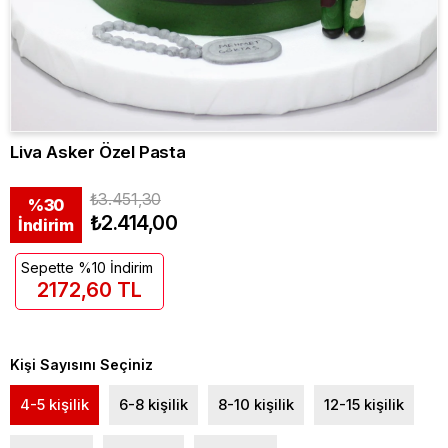
Liva Asker Özel Pasta
₺3.451,30
%
30
₺2.414,00
İndirim
Sepette %10 İndirim
2172,60 TL
Kişi Sayısını Seçiniz
4-5 kişilik
6-8 kişilik
8-10 kişilik
12-15 kişilik