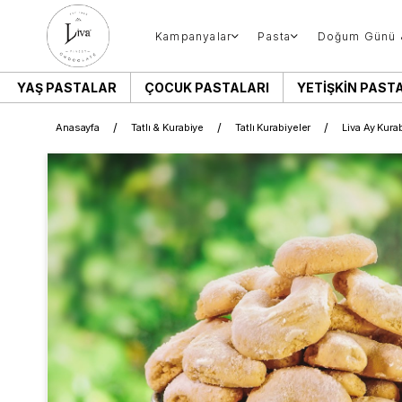
Kampanyalar
Pasta
Doğum Günü 
YAŞ PASTALAR
ÇOCUK PASTALARI
YETIŞKIN PAST
Anasayfa
Tatlı & Kurabiye
Tatlı Kurabiyeler
Liva Ay Kura