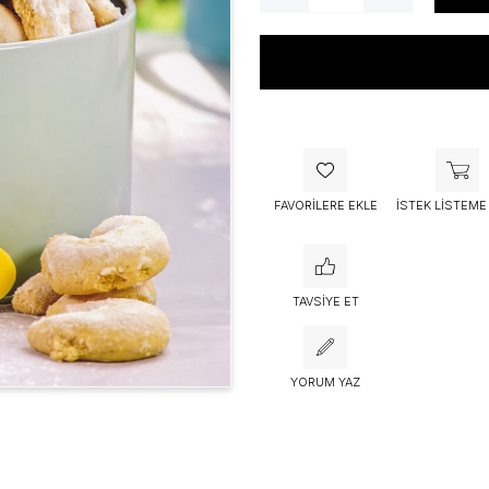
Bu ürünü bugün
53 kişi
sepetine 
FAVORILERE EKLE
İSTEK LISTEME
TAVSIYE ET
YORUM YAZ