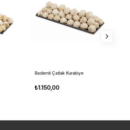
Bademli Çatlak Kurabiye
Çi
₺1.150,00
₺