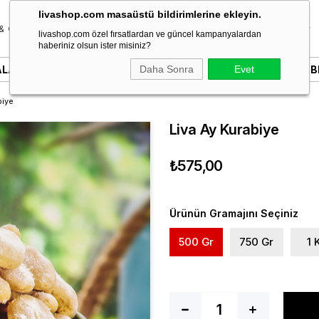
livashop.com masaüstü bildirimlerine ekleyin.
& Özel Gün
Donut & Berliner
Çikolata
Tatlı & Kurabiye
livashop.com özel fırsatlardan ve güncel kampanyalardan
haberiniz olsun ister misiniz?
ALARI
YAZILI PASTALAR
Daha Sonra
SÖZ & NIŞAN PASTALARI
Evet
B
biye
Liva Ay Kurabiye
₺575,00
Ürünün Gramajını Seçiniz
500 Gr
750 Gr
1 