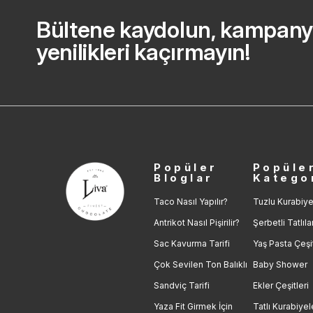
Bültene kaydolun, kampany
yenilikleri kaçırmayın!
Popüler
Popüle
Bloglar
Katego
Taco Nasıl Yapılır?
Tuzlu Kurabiye
Antrikot Nasıl Pişirilir?
Şerbetli Tatlıla
Sac Kavurma Tarifi
Yaş Pasta Çeşit
Çok Sevilen Ton Balıklı
Baby Shower
Sandviç Tarifi
Ekler Çeşitleri
Yaza Fit Girmek İçin
Tatlı Kurabiyel