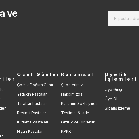
a ve
r
Özel Günler
Kurumsal
Üyelik
riler
İşlemleri
Çocuk Doğum Günü
Şubelerimiz
ler
Üye Girişi
Yetişkin Pastaları
Hakkımızda
r
Üye Ol
Taraftar Pastaları
Kullanım Sözleşmesi
leri
Sipariş İzleme
Resimli Pastalar
Teslimat & İade
Kutlama Pastaları
Gizlilik ve Güvenlik
Nişan Pastaları
KVKK
er