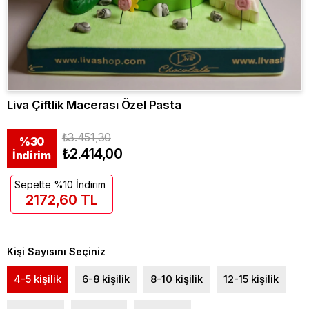
Liva Çiftlik Macerası Özel Pasta
₺3.451,30
%
30
₺2.414,00
İndirim
Sepette %10 İndirim
2172,60 TL
Kişi Sayısını Seçiniz
4-5 kişilik
6-8 kişilik
8-10 kişilik
12-15 kişilik