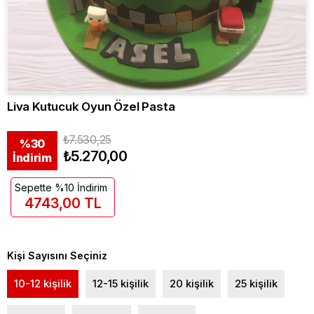
Liva Kutucuk Oyun Özel Pasta
₺7.530,25
%
30
₺5.270,00
İndirim
Sepette %10 İndirim
4743,00 TL
Kişi Sayısını Seçiniz
10-12 kişilik
12-15 kişilik
20 kişilik
25 kişilik