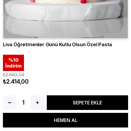
Liva Öğretmenler Günü Kutlu Olsun Özel Pasta
%
10
İndirim
₺2.683,04
₺2.414,00