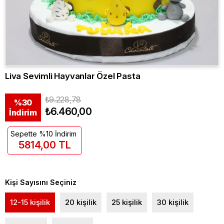
Liva Sevimli Hayvanlar Özel Pasta
₺9.228,78
%
30
₺6.460,00
İndirim
Sepette %10 İndirim
5814,00 TL
Kişi Sayısını Seçiniz
12-15 kişilik
20 kişilik
25 kişilik
30 kişilik