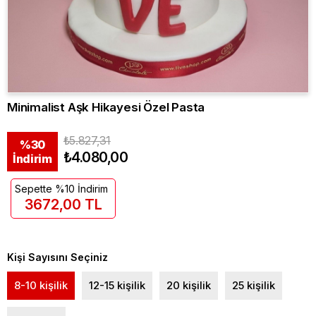
Minimalist Aşk Hikayesi Özel Pasta
₺5.827,31
%
30
₺4.080,00
İndirim
Sepette %10 İndirim
3672,00 TL
Kişi Sayısını Seçiniz
8-10 kişilik
12-15 kişilik
20 kişilik
25 kişilik