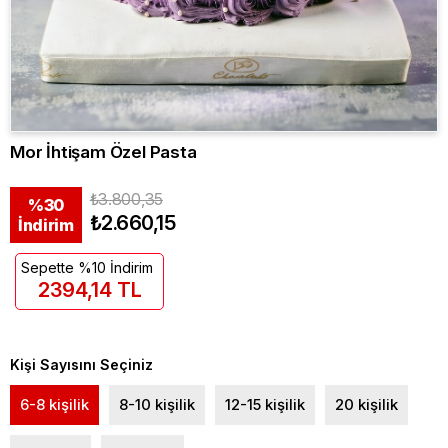
Mor İhtişam Özel Pasta
₺3.800,35
%
30
₺2.660,15
İndirim
Sepette %10 İndirim
2394,14 TL
Kişi Sayısını Seçiniz
6-8 kişilik
8-10 kişilik
12-15 kişilik
20 kişilik