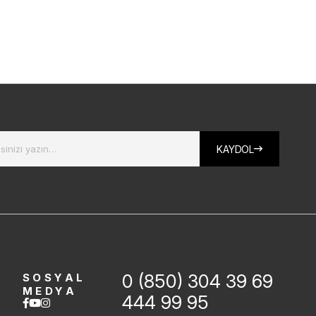
₺
KAYDOL
0 (850) 304 39 69
SOSYAL
MEDYA
444 99 95