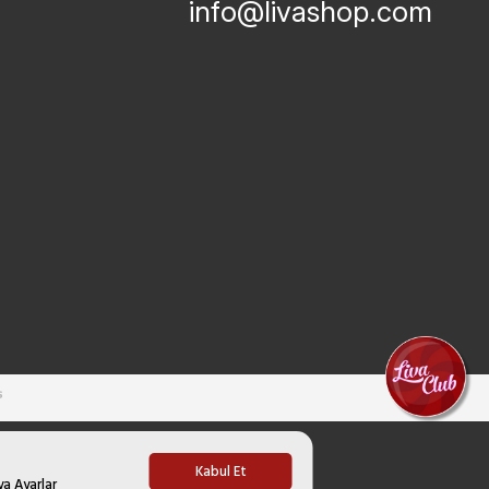
info@livashop.com
Kabul Et
ya Ayarlar