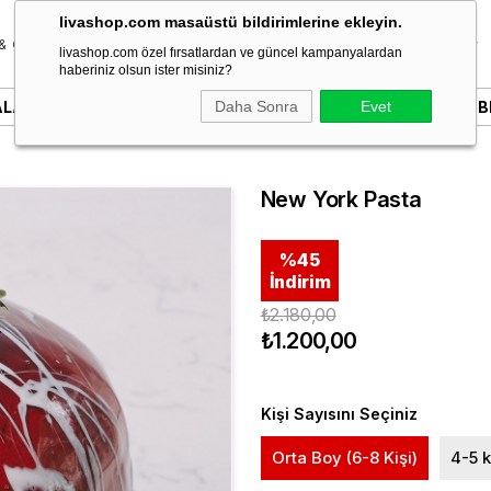
livashop.com masaüstü bildirimlerine ekleyin.
& Özel Gün
Donut & Berliner
Çikolata
Tatlı & Kurabiye
livashop.com özel fırsatlardan ve güncel kampanyalardan
haberiniz olsun ister misiniz?
ALARI
YAZILI PASTALAR
Daha Sonra
SÖZ & NIŞAN PASTALARI
Evet
B
New York Pasta
%
45
İndirim
₺2.180,00
₺1.200,00
Kişi Sayısını Seçiniz
Orta Boy (6-8 Kişi)
4-5 k