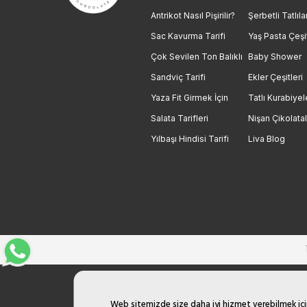
Antrikot Nasıl Pişirilir?
Şerbetli Tatlıla
Sac Kavurma Tarifi
Yaş Pasta Çeşit
Çok Sevilen Ton Balıklı
Baby Shower
Sandviç Tarifi
Ekler Çeşitleri
Yaza Fit Girmek İçin
Tatlı Kurabiyel
Salata Tarifleri
Nişan Çikolatal
Yılbaşı Hindisi Tarifi
Liva Blog
Web sitemizde size daha iyi hizmet verebilmek için 