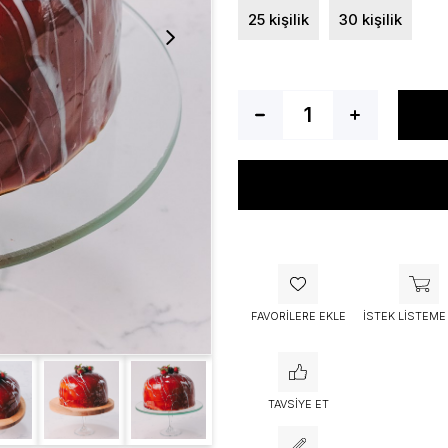
25 kişilik
30 kişilik
Bu ürünü bugün
53 kişi
sepetine 
FAVORILERE EKLE
İSTEK LISTEME
TAVSIYE ET