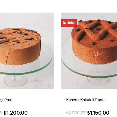
İNDIRIM
şi Pasta
Kahveli Kakuleli Pasta
₺1.200,00
₺1.150,00
58
₺2.089,27