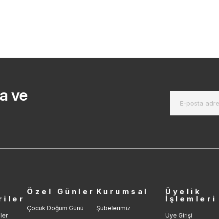
a ve
r
Özel Günler
Kurumsal
Üyelik
riler
İşlemleri
Çocuk Doğum Günü
Şubelerimiz
ler
Üye Girişi