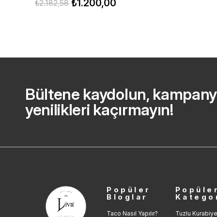
₺1.200,00
₺2.182,58
Bültene kaydolun, kampany
yenilikleri kaçırmayın!
Popüler
Popüle
Bloglar
Katego
Taco Nasıl Yapılır?
Tuzlu Kurabiye