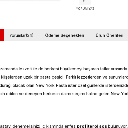
YORUM YAZ
Yorumlar
(34)
Ödeme Seçenekleri
Ürün Önerileri
 zamanda lezzeti ile de herkesi büyülemeyi başaran tatlar arasında y
şelerden uzak bir pasta çeşidi. Farklı lezzetlerden ve sunumlardan
 durağı olacak olan New York Pasta ister özel günlerde istersenizde 
rcih edilen ve deneyen herkesin daimi seçimi haline gelen New York 
i pastayı denemelisiniz! İç kısmında enfes
profiterol sos
bulunuyor.