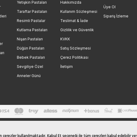
Yetişkin Pastaları
Hakkımızda
r
Üye Ol
Taraftar Pastaları
Kullanım Sözleşmesi
leri
Sipariş İzleme
Resimli Pastalar
Teslimat & İade
Kutlama Pastaları
Gizlilik ve Güvenlik
Nişan Pastaları
KVKK
er
Düğün Pastaları
Satış Sözleşmesi
arı
Bebek Pastaları
Çerez Politikası
Sevgiliye Özel
İletişim
Anneler Günü
çerezler kullanılmaktadır. Kabul Et seçeneği ile tüm çerezleri kabul edebilir ve