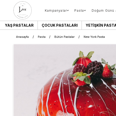
Kampanyalar
Pasta
Doğum Günü 
YAŞ PASTALAR
ÇOCUK PASTALARI
YETIŞKIN PAST
Anasayfa
Pasta
Bütün Pastalar
New York Pasta