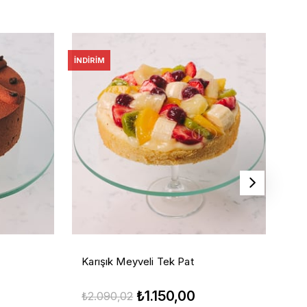
İNDIRIM
İNDI
Karışık Meyveli Tek Pat
G
₺1.150,00
₺2.090,02