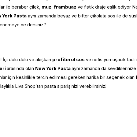
ar ile beraber çilek,
muz
,
frambuaz
ve fıstık draje eşlik ediyor 
 York Pasta
aynı zamanda beyaz ve bitter çikolata sos ile de sü
 denemeye ne dersiniz?
ta! İçi dolu dolu ve akışkan
profiterol sos
ve nefis yumuşacık tadı 
eri
arasında olan
New York Pasta
aynı zamanda da sevdiklerinize v
lar için kesinlikle tercih edilmesi gereken harika bir seçenek olan
laylıkla Liva Shop’tan pasta siparişinizi verebilirsiniz!