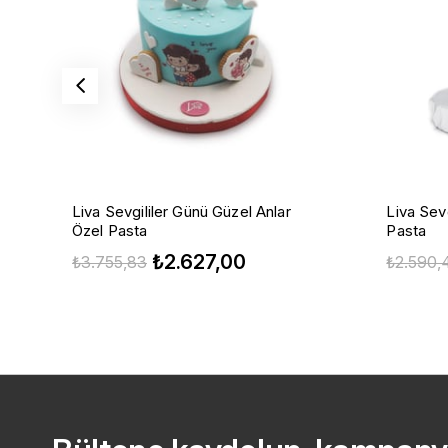
Liva Sevgililer Günü Güzel Anlar
Liva Sevg
Özel Pasta
Pasta
₺2.627,00
₺3.755,83
₺2.590,