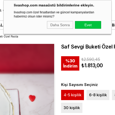
livashop.com masaüstü bildirimlerine ekleyin.
& Özel Gün
Donut & Berliner
Çikolata
Tatlı & Kurabiye
livashop.com özel fırsatlardan ve güncel kampanyalardan
haberiniz olsun ister misiniz?
ALARI
YAZILI PASTALAR
Daha Sonra
SÖZ & NIŞAN PASTALARI
Evet
B
ti Özel Pasta
Saf Sevgi Buketi Özel
₺2.590,45
%
30
₺1.813,00
İndirim
Kişi Sayısını Seçiniz
4-5 kişilik
6-8 kişilik
30 kişilik