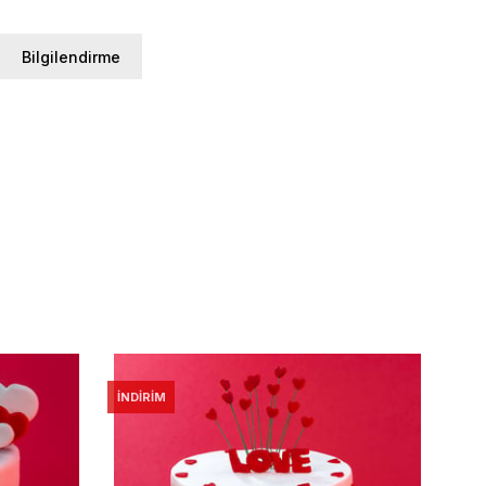
Bilgilendirme
İNDIRIM
İNDI