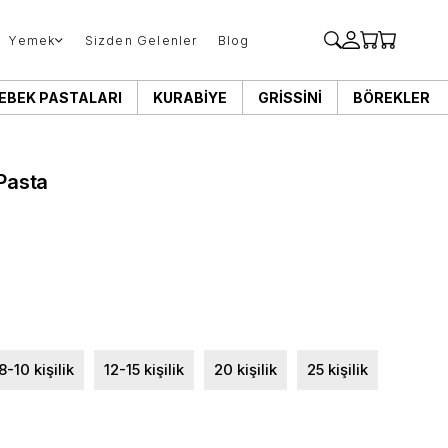
Yemek
Sizden Gelenler
Blog
EBEK PASTALARI
KURABIYE
GRISSINI
BÖREKLER
 Pasta
8-10 kişilik
12-15 kişilik
20 kişilik
25 kişilik