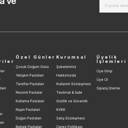
a ve
r
Özel Günler
Kurumsal
Üyelik
riler
İşlemleri
Çocuk Doğum Günü
Şubelerimiz
ler
Üye Girişi
Yetişkin Pastaları
Hakkımızda
r
Üye Ol
Taraftar Pastaları
Kullanım Sözleşmesi
leri
Sipariş İzleme
Resimli Pastalar
Teslimat & İade
Kutlama Pastaları
Gizlilik ve Güvenlik
Nişan Pastaları
KVKK
er
Düğün Pastaları
Satış Sözleşmesi
arı
Bebek Pastaları
Çerez Politikası