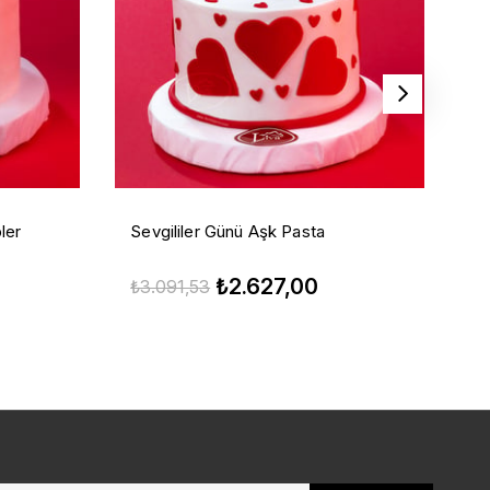
ler
Sevgililer Günü Aşk Pasta
S
₺2.627,00
₺3.091,53
₺