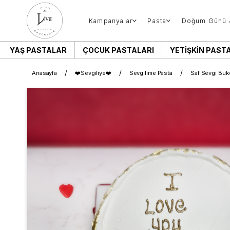
Kampanyalar
Pasta
Doğum Günü 
YAŞ PASTALAR
ÇOCUK PASTALARI
YETIŞKIN PAST
Anasayfa
❤️Sevgiliye❤️
Sevgilime Pasta
Saf Sevgi Buke