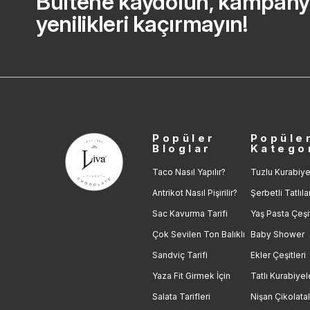
Bültene kaydolun, kampany
yenilikleri kaçırmayın!
Popüler
Popüle
Bloglar
Katego
Taco Nasıl Yapılır?
Tuzlu Kurabiye
Antrikot Nasıl Pişirilir?
Şerbetli Tatlıla
Sac Kavurma Tarifi
Yaş Pasta Çeşit
Çok Sevilen Ton Balıklı
Baby Shower
Sandviç Tarifi
Ekler Çeşitleri
Yaza Fit Girmek İçin
Tatlı Kurabiyel
Salata Tarifleri
Nişan Çikolatal