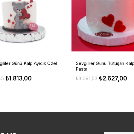
ililer Günü Kalp Ayıcık Özel
Sevgililer Günü Tutuşan Kalp
Pasta
₺1.813,00
₺2.627,00
45
₺3.091,53