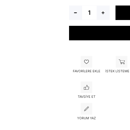
Bu ürünü bugün
53 kişi
sepetine 
FAVORILERE EKLE
İSTEK LISTEME
TAVSIYE ET
YORUM YAZ