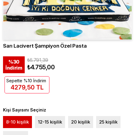
Sarı Lacivert Şampiyon Özel Pasta
₺6.791,39
%
30
₺4.755,00
İndirim
Sepette %10 İndirim
4279,50 TL
Kişi Sayısını Seçiniz
8-10 kişilik
12-15 kişilik
20 kişilik
25 kişilik