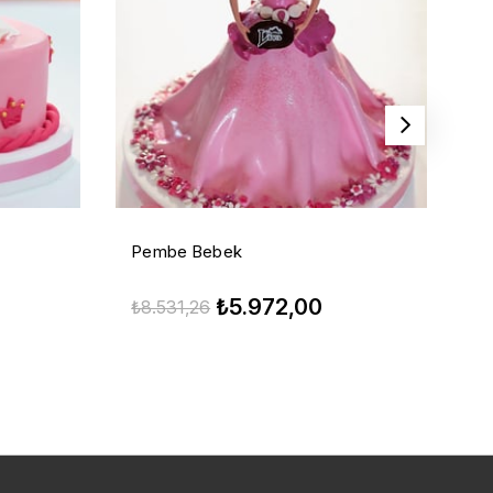
Pembe Bebek
M
₺5.972,00
₺8.531,26
₺