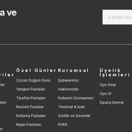
a ve
r
Özel Günler
Kurumsal
Üyelik
riler
İşlemleri
Çocuk Doğum Günü
Şubelerimiz
ler
Üye Girişi
Yetişkin Pastaları
Hakkımızda
r
Üye Ol
Taraftar Pastaları
Kullanım Sözleşmesi
leri
Sipariş İzleme
Resimli Pastalar
Teslimat & İade
Kutlama Pastaları
Gizlilik ve Güvenlik
Nişan Pastaları
KVKK
er