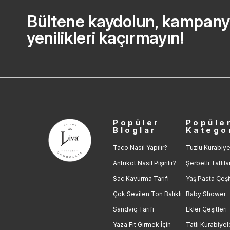
Bültene kaydolun, kampany
yenilikleri kaçırmayın!
Popüler
Popüle
Bloglar
Katego
Taco Nasıl Yapılır?
Tuzlu Kurabiye
Antrikot Nasıl Pişirilir?
Şerbetli Tatlıla
Sac Kavurma Tarifi
Yaş Pasta Çeşit
Çok Sevilen Ton Balıklı
Baby Shower
Sandviç Tarifi
Ekler Çeşitleri
Yaza Fit Girmek İçin
Tatlı Kurabiyel