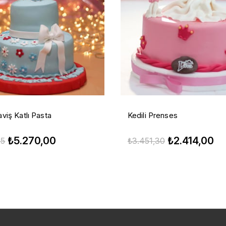
viş Katlı Pasta
Kedili Prenses
₺5.270,00
₺2.414,00
25
₺3.451,30