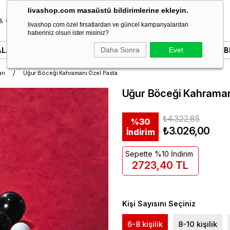
livashop.com masaüstü bildirimlerine ekleyin.
& Özel Gün
Donut & Berliner
Çikolata
Tatlı & Kurabiye
livashop.com özel fırsatlardan ve güncel kampanyalardan
haberiniz olsun ister misiniz?
ALARI
YAZILI PASTALAR
Daha Sonra
SÖZ & NIŞAN PASTALARI
Evet
B
rı
Uğur Böceği Kahramanı Özel Pasta
Uğur Böceği Kahraman
₺4.322,85
%
30
₺3.026,00
İndirim
Sepette %10 İndirim
2723,40 TL
Kişi Sayısını Seçiniz
6-8 kişilik
8-10 kişilik