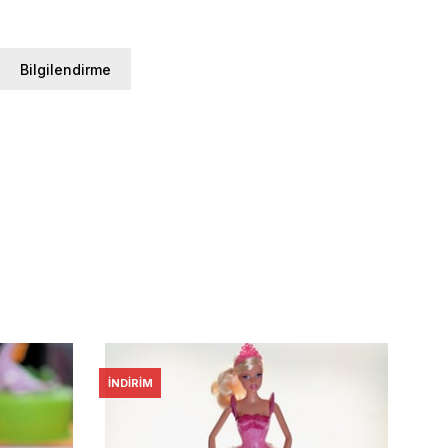
Bilgilendirme
İNDIRIM
İNDI