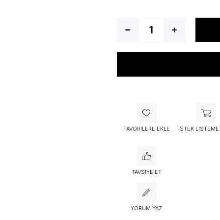
Bu ürünü bugün
53 kişi
sepetine 
FAVORILERE EKLE
İSTEK LISTEME
TAVSIYE ET
YORUM YAZ