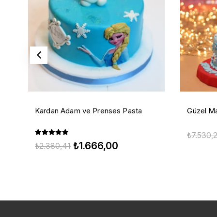
Kardan Adam ve Prenses Pasta
Güzel Ma
₺7.530,
₺1.666,00
₺2.380,41