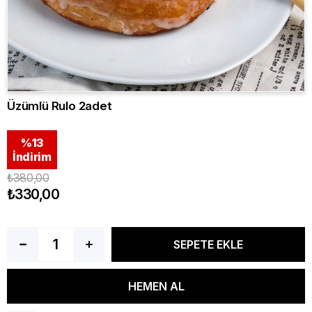
Üzümlü Rulo 2adet
%
13
İndirim
₺380,00
₺330,00