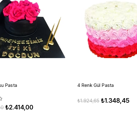
su Pasta
4 Renk Gül Pasta
₺1.348,45
₺1.924,65
₺2.414,00
30