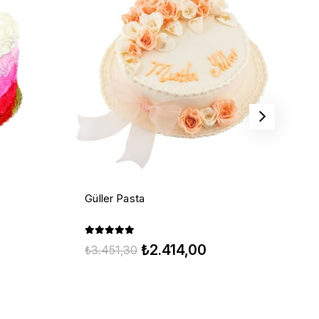
Güller Pasta
Bi
₺
₺2.414,00
₺3.451,30