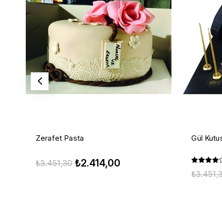
Zerafet Pasta
Gül Kutu
₺2.414,00
₺3.451,30
₺3.451,