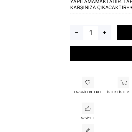
YAPILAMAMAKTADIR. TAR
KARŞINIZA ÇIKACAKTIR*
Bu ürünü bugün
53 kişi
sepetine 
FAVORILERE EKLE
İSTEK LISTEME
TAVSIYE ET