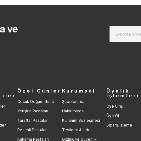
a ve
r
Özel Günler
Kurumsal
Üyelik
riler
İşlemleri
Çocuk Doğum Günü
Şubelerimiz
ler
Üye Girişi
Yetişkin Pastaları
Hakkımızda
r
Üye Ol
Taraftar Pastaları
Kullanım Sözleşmesi
leri
Sipariş İzleme
Resimli Pastalar
Teslimat & İade
Kutlama Pastaları
Gizlilik ve Güvenlik