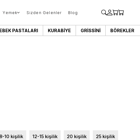
Yemek
Sizden Gelenler
Blog
EBEK PASTALARI
KURABIYE
GRISSINI
BÖREKLER
8-10 kişilik
12-15 kişilik
20 kişilik
25 kişilik