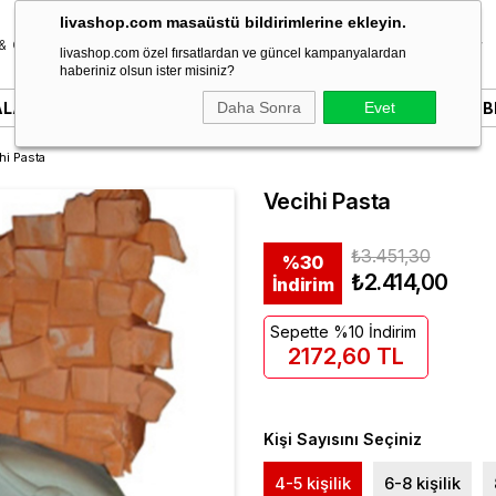
livashop.com masaüstü bildirimlerine ekleyin.
& Özel Gün
Donut & Berliner
Çikolata
Tatlı & Kurabiye
livashop.com özel fırsatlardan ve güncel kampanyalardan
haberiniz olsun ister misiniz?
ALARI
YAZILI PASTALAR
Daha Sonra
SÖZ & NIŞAN PASTALARI
Evet
B
hi Pasta
Vecihi Pasta
₺3.451,30
%
30
₺2.414,00
İndirim
Sepette %10 İndirim
2172,60 TL
Kişi Sayısını Seçiniz
4-5 kişilik
6-8 kişilik