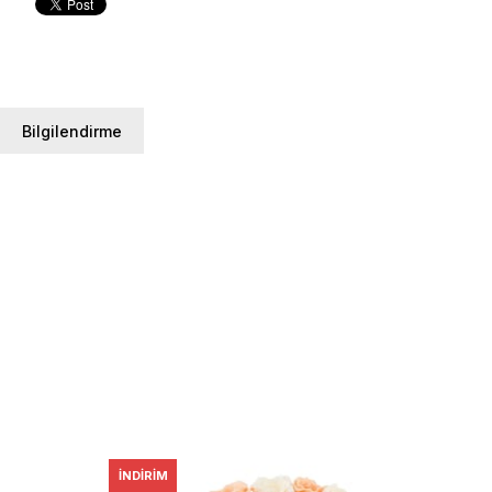
Bilgilendirme
İNDIRIM
İNDI