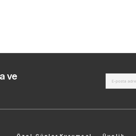
a ve
r
Özel Günler
Kurumsal
Üyelik