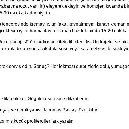
abartma tozu, vanilin) eleyerek ekleyin ve homojen kıvamda bir
5-30 dakika kadar pişirin.
sos tenceresinde kremayı ısıtın fakat kaynatmayın. Isınan kremanın
stığı ekleyip iyice harmanlayın. Ganajı buzdolabında 15-20 dakika 
e ganajı sürün, ardından çilek dilimleri, fıstıklı drajeler ve birk
 kapladıktan sonra çikolata sosu veya karamel sos ile süsleyin. Ç
klıkta olmalı. Soğutma süresine dikkat edin.
muşak ve nemli yapısı Japonias Pastayı özel kılar.
pılmış küçük profiteroller fark yaratır.