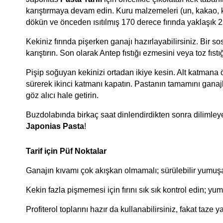
karıştırmaya devam edin. Kuru malzemeleri (un, kakao, k
dökün ve önceden ısıtılmış 170 derece fırında yaklaşık 2
Kekiniz fırında pişerken ganajı hazırlayabilirsiniz. Bir 
karıştırın. Son olarak Antep fıstığı ezmesini veya toz fı
Pişip soğuyan kekinizi ortadan ikiye kesin. Alt katmana önc
sürerek ikinci katmanı kapatın. Pastanın tamamını ganajla
göz alıcı hale getirin.
Japonias Pasta
!
Tarif için Püf Noktalar
Ganajın kıvamı çok akışkan olmamalı; sürülebilir yumuşa
Kekin fazla pişmemesi için fırını sık sık kontrol edin; yu
Profiterol toplarını hazır da kullanabilirsiniz, fakat taze ya