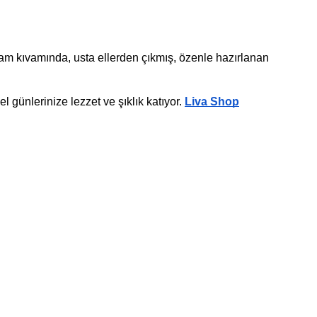
Evde denemek cazip gelse de zamanınız ya da malzemeniz yoksa bu özel lezzeti kaçırmak zorunda değilsiniz. Çünkü tam kıvamında, usta ellerden çıkmış, özenle hazırlanan 
 günlerinize lezzet ve şıklık katıyor. 
Liva Shop