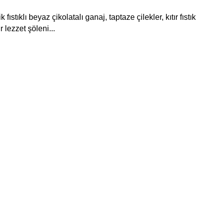
ıklı beyaz çikolatalı ganaj, taptaze çilekler, kıtır fıstık 
 lezzet şöleni...