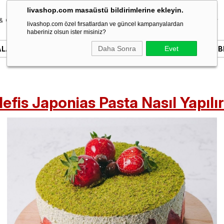
livashop.com masaüstü bildirimlerine ekleyin.
& Özel Gün
Donut & Berliner
Çikolata
Tatlı & Kurabiye
livashop.com özel fırsatlardan ve güncel kampanyalardan
haberiniz olsun ister misiniz?
ALARI
YAZILI PASTALAR
Daha Sonra
SÖZ & NIŞAN PASTALARI
Evet
B
efis Japonias Pasta Nasıl Yapılı