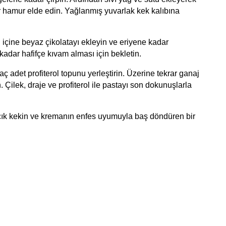
 hamur elde edin. Yağlanmış yuvarlak kek kalıbına 
 içine beyaz çikolatayı ekleyin ve eriyene kadar 
kadar hafifçe kıvam alması için bekletin.
aç adet profiterol topunu yerleştirin. Üzerine tekrar ganaj 
ilek, draje ve profiterol ile pastayı son dokunuşlarla 
Buzdolabında birkaç saat dinlendirdikten sonra dilimleyerek servis edin. Sonuç? Her lokması sürprizlerle dolu, yumuşacık kekin ve kremanın enfes uyumuyla baş döndüren bir 