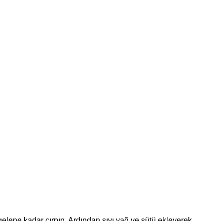
gelene kadar çırpın. Ardından sıvı yağ ve sütü ekleyerek 