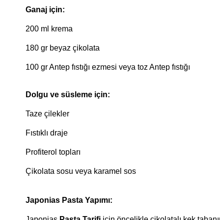
Ganaj için:
200 ml krema
180 gr beyaz çikolata
100 gr Antep fıstığı ezmesi veya toz Antep fıstığı
Dolgu ve süsleme için:
Taze çilekler
Fıstıklı draje
Profiterol topları
Çikolata sosu veya karamel sos
Japonias Pasta Yapımı:
Japonias 
Pasta Tarifi
 için öncelikle çikolatalı kek taba