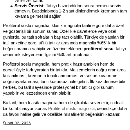
ve lezzet katar.
Servis Önerisi:
 Tatlıyı hazırladıktan sonra hemen servis 
etmeyin. Buzdolabında 1-2 saat dinlendirmek kremanın tam 
kıvama gelmesini sağlar.
Profiterol soslu magnolia, klasik magnolia tarifine göre daha özel 
ve gösterişli bir sunum sunar. Özellikle davetlerde veya özel 
günlerde, bu tatlı sofraların baş tacı olabilir. Türkiye’de yapılan bir 
tatlı anketine göre, sütlü tatlılar arasında magnolia %65’lik bir 
beğeni oranına sahiptir ve üzerine eklenen 
profiterol sosu
, tatlıyı 
denemek isteyenlerin ilgisini %30 artırmaktadır.
Profiterol soslu magnolia, hem pratik hazırlanabilen hem de 
görselliğiyle fark yaratan bir tatlıdır. Malzemelerin doğru oranlarda 
kullanılması, kremanın topaklanmaması ve sosun kıvamının 
doğru ayarlanması, tarifi kusursuz hale getirir. İlk kez denese bile 
herkes, bu tarif sayesinde profesyonel bir tatlıcı gibi sunum 
yapabilir ve lezzetinden emin olabilir.
Bu tarif, hem klasik magnolia hem de çikolata severler için ideal 
bir kombinasyon sunar. 
Profiterol soslu magnolia
, denedikçe daha 
da favori haline gelir ve özellikle misafirlerin beğenisini kazanır.
Şubat 02, 2026