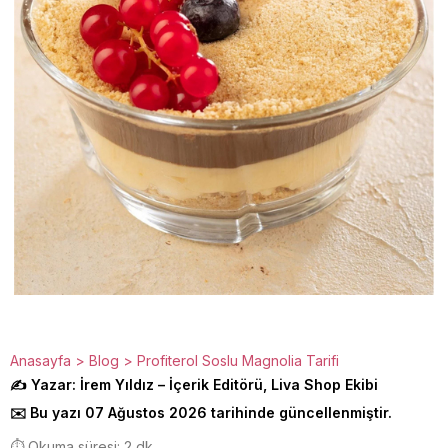
Anasayfa
>
Blog
>
Profiterol Soslu Magnolia Tarifi
✍️ Yazar: İrem Yıldız – İçerik Editörü, Liva Shop Ekibi
✉️ Bu yazı 07 Ağustos 2026 tarihinde güncellenmiştir.
⏱️ Okuma süresi: 2 dk