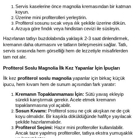
Servis kaselerine önce magnolia kremasından bir katman 
koyun.
Üzerine mini profiterolleri yerleştirin.
Profiterol sosunu sıcak veya ılık şekilde üzerine dökün.
Arzuya göre fındık veya hindistan cevizi ile süsleyin.
Hazırlanan tatlıyı buzdolabında yaklaşık 2-3 saat dinlendirmek, 
kremanın daha oturmasını ve tatların birleşmesini sağlar. Tatlı, 
servis sırasında hem görselliği hem de lezzetiyle misafirlerden 
tam not alır.
Profiterol Soslu Magnolia İlk Kez Yapanlar İçin İpuçları
İlk kez 
profiterol soslu magnolia
 yapanlar için birkaç küçük 
ipucu, hem kıvam hem de sunum açısından fark yaratır:
Kremanın Topaklanmaması İçin:
 Sütü yavaş ekleyip 
sürekli karıştırmak gerekir. Acele etmek kremanın 
topaklanmasına yol açabilir.
Sosun Kıvamı:
 Profiterol sosu ne çok akışkan ne de çok 
koyu olmalıdır. Bir kaşıkla döküldüğünde hafifçe yayılacak 
şekilde hazırlanmalıdır.
Profiterol Seçimi:
 Hazır mini profiteroller kullanılabilir. 
Ancak taze yapılmış profiteroller, tatlıya ekstra yumuşaklık 