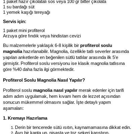
1 paket hazır çikolatalı sos veya 100 gr bitter çikolata
1 su bardağı süt
1 yemek kaşığı tereyağı
Servis için:
1 paket mini profiterol
Arzuya göre fındık veya hindistan cevizi
Bu malzemelerle yaklaşık 6-8 kişilik bir 
profiterol soslu 
magnolia
 hazırlanabilir. Magnolia, özellikle tatlı severler arasında 
yapılan anketlerde en beğenilen sütlü tatlılar arasında ilk 5’e 
girmiştir. Profiterol soslu versiyonu ise klasik magnolia tatlısına 
göre %40 daha fazla ilgi görmektedir.
Profiterol Soslu Magnolia Nasıl Yapılır?
Profiterol soslu 
magnolia nasıl yapılır
 merak edenler için tarifi 
adım adım uygulamak, hem kıvam hem de lezzet açısından 
sonucun mükemmel olmasını sağlar. İşte detaylı yapım 
aşamaları:
1. Kremayı Hazırlama
Derin bir tencerede sütü ısıtın, kaynamamasına dikkat edin.
Ayrı bir kapta un, nişasta ve toz şekeri karıştırın.