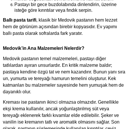
Pastayı bir gece buzdolabında dinlendirin, üzerine 
isteğe göre kırıntılar veya fındık serpin.
Ballı pasta tarifi
, klasik bir Medovik pastanın hem lezzet 
hem de görünüm açısından birebir kopyasıdır. Ev yapımı 
ballı pasta olarak sofralarda fark yaratır.
Medovik’in Ana Malzemeleri Nelerdir?
Medovik pastanın temel malzemeleri, pastayı diğer 
tatlılardan ayıran unsurlardır. En kritik malzeme baldır; 
pastaya kendine özgü tat ve nem kazandırır. Bunun yanı sıra 
un, yumurta ve tereyağı hamurun temelini oluşturur. Kek 
katmanları bu malzemeler sayesinde hem yumuşak hem de 
dayanıklı olur.
Kreması ise pastanın ikinci olmazsa olmazıdır. Genellikle 
ekşi krema kullanılır, ancak yoğunlaştırılmış süt veya 
tereyağı eklenerek farklı kıvamlar elde edilebilir. Şeker ve 
vanilin ise kremanın tatlı ve aromatik olmasını sağlar. Son 
olarak, pastanın süslemesinde kullanılan kırıntılar, ceviz 